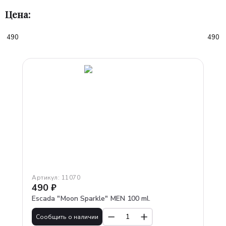
CHANEL
Цена:
CHOPARD
CLINIQUE
CREED
DAVID BECKHAM
DAVIDOFF
DIESEL
DIOR
DKNY
DOLCE & GABBANA
DSQUARED2
DUNHILL
E.S.C.E.N.T.R.I.C M.O.L.E.C.U.L.E.S
EPIC
EISENBERG
ESCADA
EX NIHILO
Артикул:
11070
FERRARI
490
₽
FENDI
Escada "Moon Sparkle" MEN 100 ml.
GIORGIO ARMANI
GIVENCHY
Сообщить о наличии
GUCCI