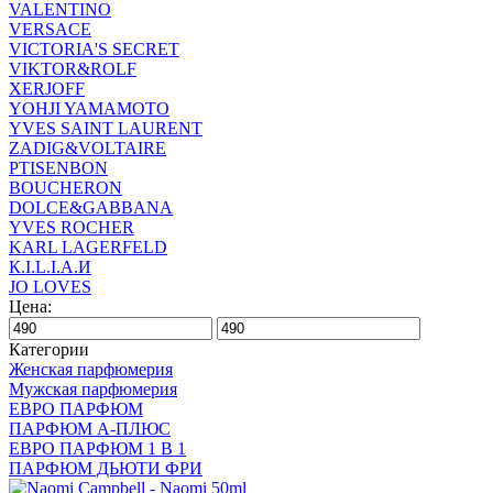
VALENTINO
VERSACE
VICTORIA'S SECRET
VIKTOR&ROLF
XERJOFF
YOHJI YAMAMOTO
YVES SAINT LAURENT
ZADIG&VOLTAIRE
PTISENBON
BOUCHERON
DOLCE&GABBANA
YVES ROCHER
KARL LAGERFELD
К.I.L.I.А.И
JO LOVES
Цена:
Категории
Женская парфюмерия
Мужская парфюмерия
ЕВРО ПАРФЮМ
ПАРФЮМ А-ПЛЮС
ЕВРО ПАРФЮМ 1 В 1
ПАРФЮМ ДЬЮТИ ФРИ