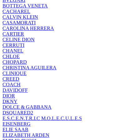
BVLGARI
BOTTEGA VENETA
CACHAREL
CALVIN KLEIN
CASAMORATI
CAROLINA HERRERA
CARTIER
CELINE DION
CERRUTI
CHANEL
CHLOE
CHOPARD
CHRISTINA AGUILERA
CLINIQUE
CREED
COACH
DAVIDOFF
DIOR
DKNY
DOLCE & GABBANA
DSQUARED2
E.S.C.E.N.T.R.I.C M.O.L.E.C.U.L.E.S
EISENBERG
ELIE SAAB
ELIZABETH ARDEN