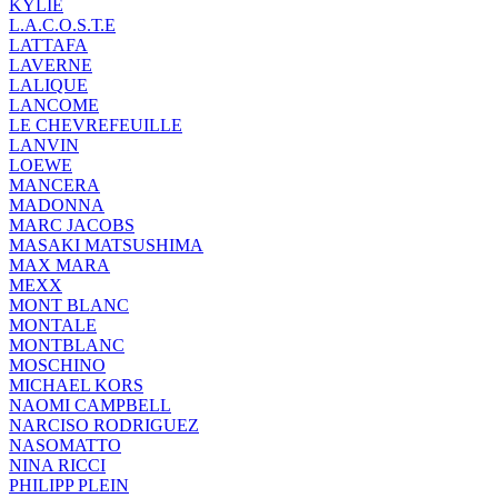
KYLIE
L.А.С.О.S.Т.Е
LATTAFA
LAVERNE
LALIQUE
LANCOME
LE CHEVREFEUILLE
LANVIN
LOEWE
MANCERA
MADONNA
MARC JACOBS
MASAKI MATSUSHIMA
MAX MARA
MEXX
MONT BLANC
MONTALE
MONTBLANC
MOSCHINO
MICHAEL KORS
NAOMI CAMPBELL
NARCISO RODRIGUEZ
NASOMATTO
NINA RICCI
PHILIPP PLEIN