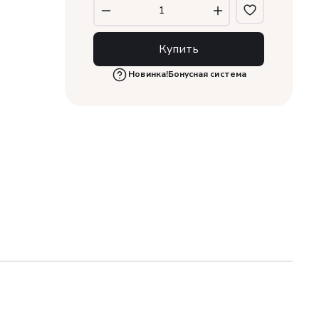
Купить
нных пользователей
Новинка!
Бонусная система
1 бонус за 100 руб. от
купки. Бонусами можно
 заказа.