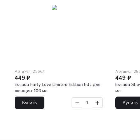
Артикул:
25667
Артикул:
25
449
₽
449
₽
Escada Faity Love Limited Edition Edt для
Escada Show
женщин 100 мл
мл
Купить
Купить