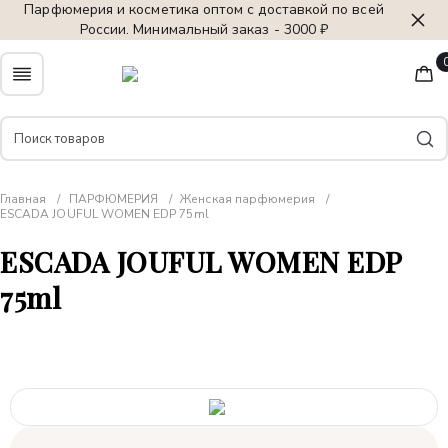
Парфюмерия и косметика оптом с доставкой по всей
Для авторизованных пользователей
России. Минимальный заказ - 3000 ₽
предоставляется 1 бонус за 100 руб. от
совершенной покупки. Бонусами можно
оплатить до 30% заказа.
Главная
ПАРФЮМЕРИЯ
Женская парфюмерия
ESCADA JOUFUL WOMEN EDP 75ml
ESCADA JOUFUL WOMEN EDP
75ml